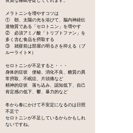
良質な睡眠を促してくれます。
メラトニンを増やすコツは
①　朝、太陽の光を浴びて、脳内神経伝
達物質である「セロトニン」を増やす
②　必須アミノ酸「トリプトファン」を
多く含む食品を摂取する
③　就寝前は部屋の明るさを抑える（ブ
ルーライト✕）
セロトニンが不足すると・・・
身体的症状　便秘、消化不良、糖質の異
常摂取、不眠症、片頭痛など
精神的症状　落ち込み、認知低下、自己
肯定感の低下、鬱、暴力的など
冬から春にかけて不安定になるのは日照
不足で
セロトニンが不足しているからかもしれ
ないですね。