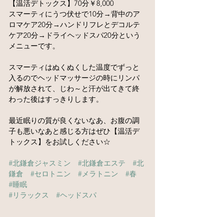
【温活デトックス】70分￥8,000
スマーティにうつ伏せで10分→背中のア
ロマケア20分→ハンドリフレとデコルテ
ケア20分→ドライヘッドスパ20分という
メニューです。
スマーティはぬくぬくした温度でずっと
入るのでヘッドマッサージの時にリンパ
が解放されて、じわ～と汗が出てきて終
わった後はすっきりします。
最近眠りの質が良くないなあ、お腹の調
子も悪いなあと感じる方はぜひ【温活デ
トックス】をお試しください☆
#北鎌倉ジャスミン
#北鎌倉エステ
#北
鎌倉
#セロトニン
#メラトニン
#春
#睡眠
#リラックス
#ヘッドスパ