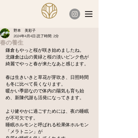
野本 美彩子
2024年4月4日
読了時間: 2分
春の養生
鎌倉もやっと桜が咲き始めましたね。
北鎌倉は山の黄緑と桜の淡いピンク色が
綺麗でやっと春が来たなあと感じます。
春は生きいきと草花が芽吹き、日照時間
も冬に比べて長くなります。
暖かい季節なので体内の陽気も育ち始
め、新陳代謝も活発になってきます。
より健やかに過ごすためには、夜の睡眠
が不可欠です。
睡眠ホルモンと呼ばれる松果体ホルモン
「メラトニン」が