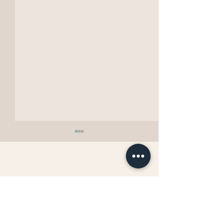
更年期で太る人・太らな
自分を美しく調