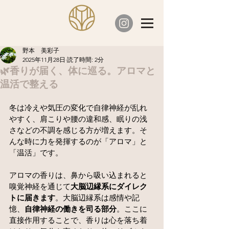
野本 美彩子
2025年11月28日
読了時間: 2分
🌿香りが届く、体に巡る。アロマと
温活で整える
冬は冷えや気圧の変化で自律神経が乱れ
やすく、肩こりや腰の違和感、眠りの浅
さなどの不調を感じる方が増えます。そ
んな時に力を発揮するのが「アロマ」と
「温活」です。
アロマの香りは、鼻から吸い込まれると
嗅覚神経を通じて
大脳辺縁系にダイレク
トに届きます
。大脳辺縁系は感情や記
憶、
自律神経の働きを司る部分
。ここに
直接作用することで、香りは心を落ち着