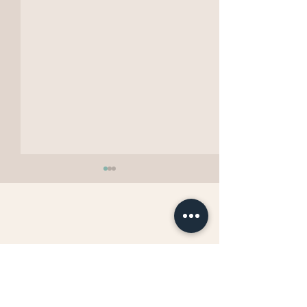
更年期で太る人・太らな
自分を美しく調
い人の違いは“タンパク質
「ヴィーナス・